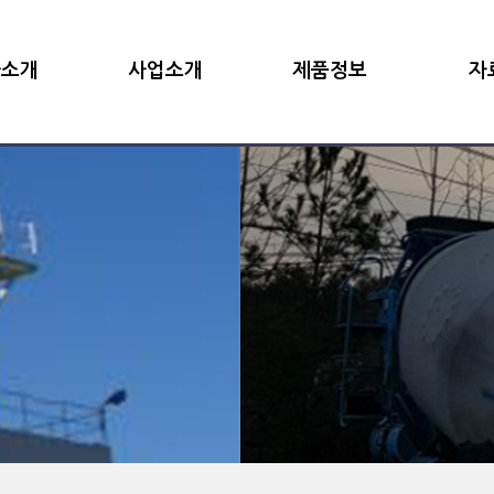
사소개
사업소개
제품정보
자
사말
레미콘사업부문
레미콘의 이해
사업
업이념
임대사업부문
규격 및 단가
공장
연혁
생산공정
한국산업규
시는길
레미콘