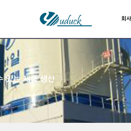
회
인
기
오