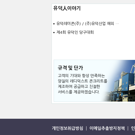
더보기
유덕人이야기
유덕레미콘(주) / (주)유덕산업 해외 …
제4회 유덕인 당구대회
규격 및 단가
고객의 기대와 항상 만족하는
양질의 레디믹스트 콘크리트를
제조하여 공급하고 친절한
서비스를 제공하겠습니다.
개인정보취급방침
이메일추출방지정책
인