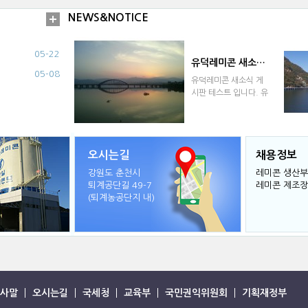
NEWS&NOTICE
05-22
유덕레미콘 새소식 게시판 테스트 입니다. 유덕레미콘 새소식 게시판 테스트…
05-08
유덕레미콘 새소식 게
시판 테스트 입니다. 유
덕레미콘 새소식 게시
판 테스트…
오시는길
채용정보
강원도 춘천시
레미콘 생산부
퇴계공단길 49-7
레미콘 제조장
(퇴계농공단지 내)
사말
오시는길
국세청
교육부
국민권익위원회
기획재정부