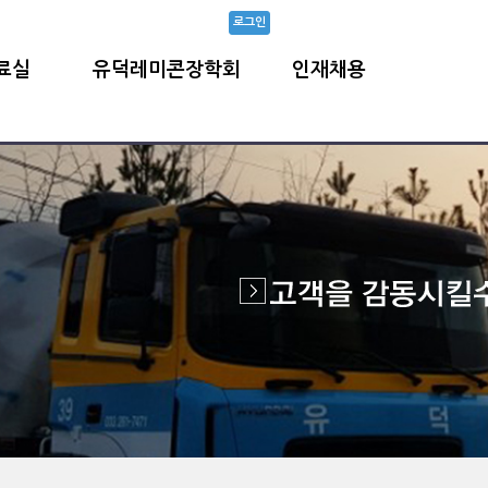
로그인
료실
유덕레미콘장학회
인재채용
자등록증
장학회 소개
채용공고
등록증
장학사업
유덕人이야기
격표시인증서
정보공개
NEWS&NOTICE
사용설명서
갤러리